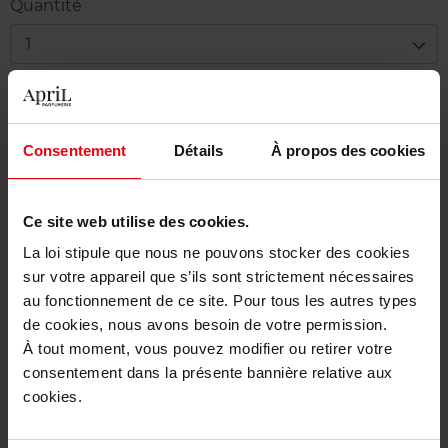
Quantité
1
Livraison
Cet article n'est plus disponible pour le moment
Consentement
Détails
À propos des cookies
Etre prévenu de la disponibilité
Ce site web utilise des cookies.
Livraison gratuite à partir de 50€
La loi stipule que nous ne pouvons stocker des cookies
Retour gratuit dans votre magasin
sur votre appareil que s’ils sont strictement nécessaires
au fonctionnement de ce site. Pour tous les autres types
de cookies, nous avons besoin de votre permission.
À tout moment, vous pouvez modifier ou retirer votre
Description
consentement dans la présente bannière relative aux
cookies.
Caractéristiques