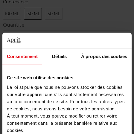
Contenance
100 ML
150 ML
50 ML
Quantité
1
Livraison
Consentement
Détails
À propos des cookies
Cet article n'est plus disponible pour le moment
Etre prévenu de la disponibilité
Ce site web utilise des cookies.
La loi stipule que nous ne pouvons stocker des cookies
Livraison gratuite à partir de 50€
sur votre appareil que s’ils sont strictement nécessaires
Retour gratuit dans votre magasin
au fonctionnement de ce site. Pour tous les autres types
de cookies, nous avons besoin de votre permission.
À tout moment, vous pouvez modifier ou retirer votre
consentement dans la présente bannière relative aux
cookies.