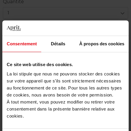
Quantité
1
Livraison
Cet article n'est plus disponible pour le moment
Consentement
Détails
À propos des cookies
Etre prévenu de la disponibilité
Ce site web utilise des cookies.
Livraison gratuite à partir de 50€
La loi stipule que nous ne pouvons stocker des cookies
Retour gratuit dans votre magasin
sur votre appareil que s’ils sont strictement nécessaires
au fonctionnement de ce site. Pour tous les autres types
de cookies, nous avons besoin de votre permission.
À tout moment, vous pouvez modifier ou retirer votre
Description
consentement dans la présente bannière relative aux
cookies.
Caractéristiques