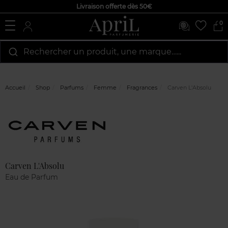
Livraison offerte dès 50€
0
Rechercher un produit, une marque…...
Accueil
Shop
Parfums
Femme
Fragrances
Carven L'Absolu
Marque
Avis
clients
Carven L'Absolu
Eau de Parfum