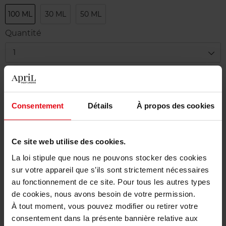
100 ML
30 ML
50 ML
Quantité
1
Livraison
En stock
Consentement
Détails
À propos des cookies
Ajouter au panier
Ce site web utilise des cookies.
Livraison gratuite à partir de 50€
La loi stipule que nous ne pouvons stocker des cookies
Retour gratuit dans votre magasin
sur votre appareil que s’ils sont strictement nécessaires
au fonctionnement de ce site. Pour tous les autres types
de cookies, nous avons besoin de votre permission.
À tout moment, vous pouvez modifier ou retirer votre
Description
consentement dans la présente bannière relative aux