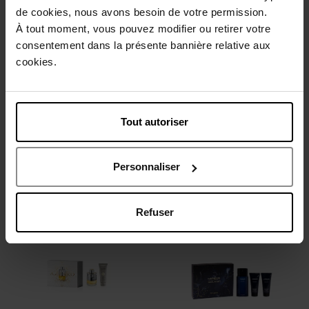
de cookies, nous avons besoin de votre permission.
À tout moment, vous pouvez modifier ou retirer votre
consentement dans la présente bannière relative aux
cookies.
JEAN PAUL GAULTIER
RABANNE
COFFRET CADEAU
COFFRET CADEAU
Tout autoriser
SCANDAL POUR HOMME
PHANTOM EAU DE TOILETTE
EAU DE TOILETTE
coffret
coffret
Personnaliser
137,90 €
132,90 €
Ajouter
Ajouter
Refuser