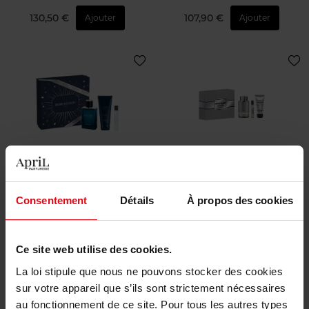
130,50 €
107,90 €
Ajouter
Ajouter
BOUCHERON
MONTBLANC
SINGULIER 100ML + TRAVEL
EXPLORER + TRAVEL SPRAY
SPRAY 7.5ML + GEL DOUCHE
+ GEL DOUCHE
Consentement
Détails
À propos des cookies
100ML
coffret
coffret
Ce site web utilise des cookies.
96,90 €
100,90 €
Ajouter
Ajouter
La loi stipule que nous ne pouvons stocker des cookies
sur votre appareil que s’ils sont strictement nécessaires
au fonctionnement de ce site. Pour tous les autres types