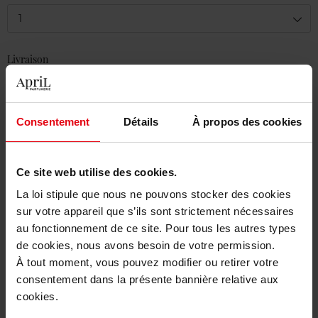
1
Livraison
En stock
Ajouter au panier
Consentement
Détails
À propos des cookies
Livraison gratuite à partir de 50€
Retour gratuit dans votre magasin
Ce site web utilise des cookies.
La loi stipule que nous ne pouvons stocker des cookies
sur votre appareil que s’ils sont strictement nécessaires
au fonctionnement de ce site. Pour tous les autres types
de cookies, nous avons besoin de votre permission.
Description
À tout moment, vous pouvez modifier ou retirer votre
consentement dans la présente bannière relative aux
cookies.
Caractéristiques