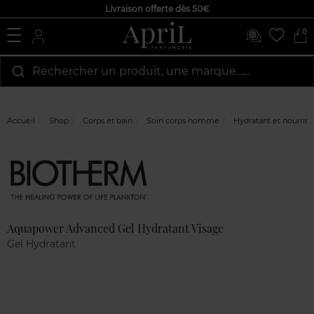
Livraison offerte dès 50€
0
Rechercher un produit, une marque…...
Accueil
Shop
Corps et bain
Soin corps homme
Hydratant et nourriss
Marque
Avis
clients
Aquapower Advanced Gel Hydratant Visage
Gel Hydratant