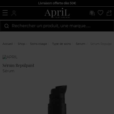
Livraison offerte dès 50€
0
Rechercher un produit, une marque…...
Accueil
Shop
Soins visage
Type de soins
Serum
Sérum Repulpan
Marque
Avis
clients
Sérum Repulpant
Sérum