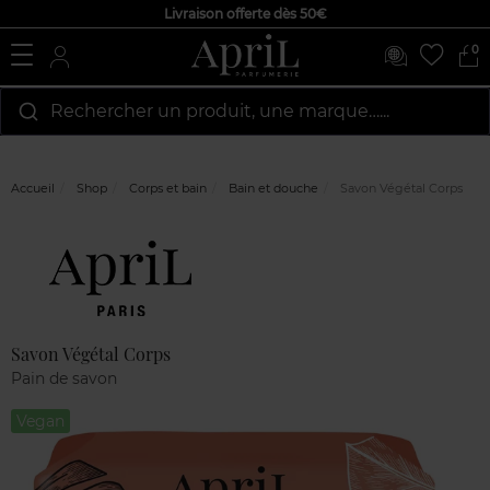
Livraison offerte dès 50€
0
Rechercher un produit, une marque…...
Accueil
Shop
Corps et bain
Bain et douche
Savon Végétal Corps
Marque
Avis
clients
Savon Végétal Corps
Pain de savon
Vegan