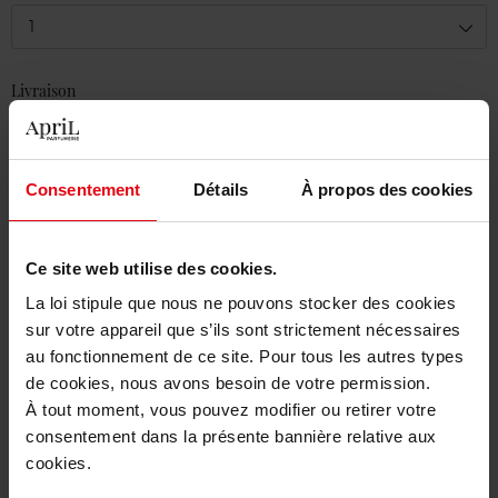
1
Livraison
En stock
Ajouter au panier
Consentement
Détails
À propos des cookies
Livraison gratuite à partir de 50€
Retour gratuit dans votre magasin
Ce site web utilise des cookies.
La loi stipule que nous ne pouvons stocker des cookies
sur votre appareil que s’ils sont strictement nécessaires
au fonctionnement de ce site. Pour tous les autres types
de cookies, nous avons besoin de votre permission.
Description
À tout moment, vous pouvez modifier ou retirer votre
consentement dans la présente bannière relative aux
cookies.
Caractéristiques