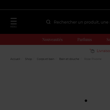
MENU
Nouveautés
Parfums
S
Livrais
Accueil
Shop
Corps et bain
Bain et douche
Rose Pivoine