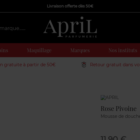
Livraison offerte dès 50€
oins
Maquillage
Marques
Nos instituts
on gratuite à partir de 50€
Retour gratuit dans v
Marque
Rose Pivoine
Mousse de douch
11,90 €