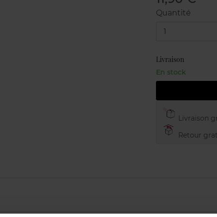
Quantité
1
Livraison
En stock
Livraison gr
Retour grat