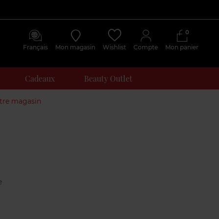
0
Français
Mon magasin
Wishlist
Compte
Mon panier
Cadeaux
Beauty Outlet
otre magasin
Avis
clients
e