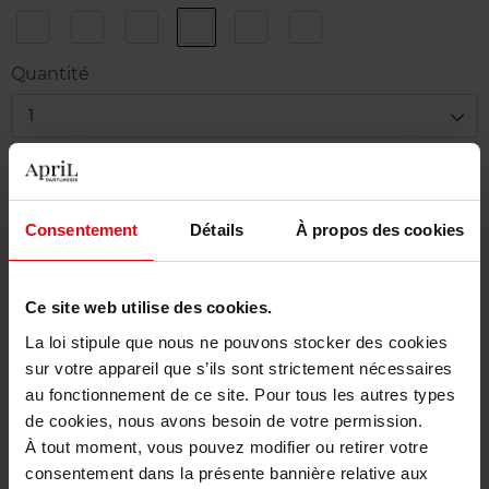
1
2
3
4
5
6
Sun
Golden
Sun
Bikini
Turn
Sex
Kiss
Hour
Bath
Power
me
on
Quantité
on
the
beach
1
Livraison
En stock
Consentement
Détails
À propos des cookies
Ajouter au panier
Ce site web utilise des cookies.
Livraison gratuite à partir de 50€
La loi stipule que nous ne pouvons stocker des cookies
Retour gratuit dans votre magasin
sur votre appareil que s’ils sont strictement nécessaires
au fonctionnement de ce site. Pour tous les autres types
de cookies, nous avons besoin de votre permission.
À tout moment, vous pouvez modifier ou retirer votre
Description
consentement dans la présente bannière relative aux