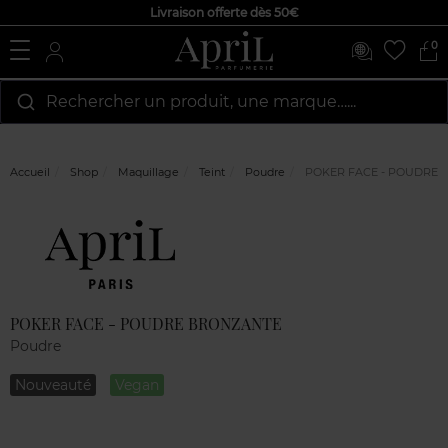
Livraison offerte dès 50€
0
Rechercher un produit, une marque…...
Accueil
Shop
Maquillage
Teint
Poudre
POKER FACE - POUDRE 
Marque
Avis
clients
POKER FACE - POUDRE BRONZANTE
Poudre
Nouveauté
Vegan