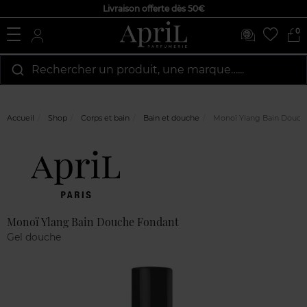
Livraison offerte dès 50€
0
Rechercher un produit, une marque…...
Accueil
Shop
Corps et bain
Bain et douche
Monoï Ylang Bain Douch
Marque
Avis
clients
Monoï Ylang Bain Douche Fondant
Gel douche