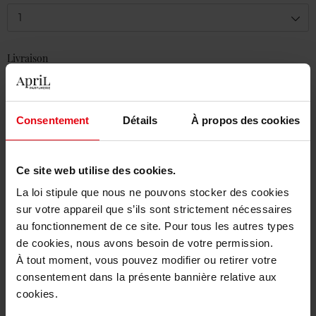
1
Livraison
En stock
Ajouter au panier
Consentement
Détails
À propos des cookies
Livraison gratuite à partir de 50€
Retour gratuit dans votre magasin
Ce site web utilise des cookies.
La loi stipule que nous ne pouvons stocker des cookies
sur votre appareil que s’ils sont strictement nécessaires
au fonctionnement de ce site. Pour tous les autres types
de cookies, nous avons besoin de votre permission.
Description
À tout moment, vous pouvez modifier ou retirer votre
consentement dans la présente bannière relative aux
cookies.
Caractéristiques