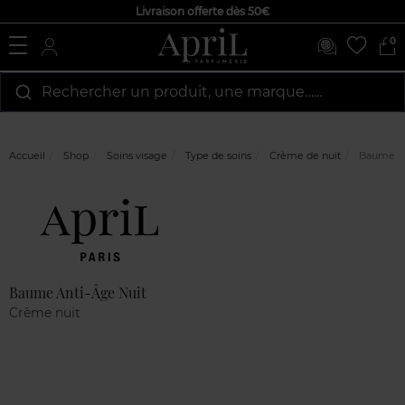
Livraison offerte dès 50€
0
Rechercher un produit, une marque…...
Accueil
Shop
Soins visage
Type de soins
Crème de nuit
Baume An
Marque
Avis
clients
Baume Anti-Âge Nuit
Crème nuit