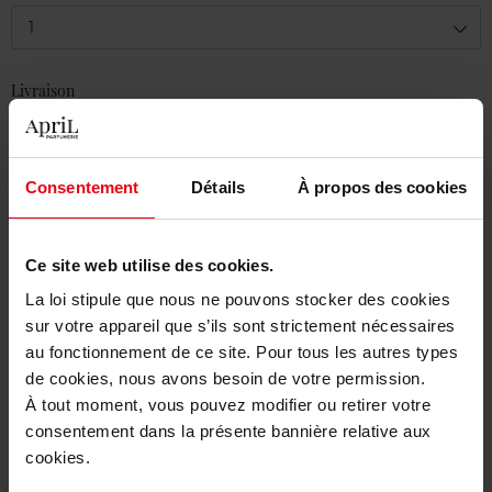
1
Livraison
En stock
Ajouter au panier
Consentement
Détails
À propos des cookies
Livraison gratuite à partir de 50€
Retour gratuit dans votre magasin
Ce site web utilise des cookies.
La loi stipule que nous ne pouvons stocker des cookies
sur votre appareil que s’ils sont strictement nécessaires
au fonctionnement de ce site. Pour tous les autres types
de cookies, nous avons besoin de votre permission.
Description
À tout moment, vous pouvez modifier ou retirer votre
consentement dans la présente bannière relative aux
cookies.
Caractéristiques