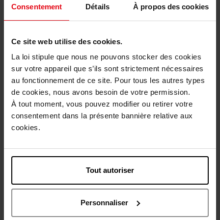
Consentement
Détails
À propos des cookies
ROSE
ROUGE
PETALE
BORDEAUX
102
207
Contenance
"RISE
"DANCE
Ce site web utilise des cookies.
TO
IN
THE
THE
Aucune option disponible
TOP"
RAIN"
La loi stipule que nous ne pouvons stocker des cookies
Merci de sélectionner les caractéristiques du produit.
sur votre appareil que s’ils sont strictement nécessaires
au fonctionnement de ce site. Pour tous les autres types
de cookies, nous avons besoin de votre permission.
Ajouter
À tout moment, vous pouvez modifier ou retirer votre
consentement dans la présente bannière relative aux
Livraison gratuite à partir de 50€
cookies.
Retour gratuit dans votre magasin
Tout autoriser
Description
Personnaliser