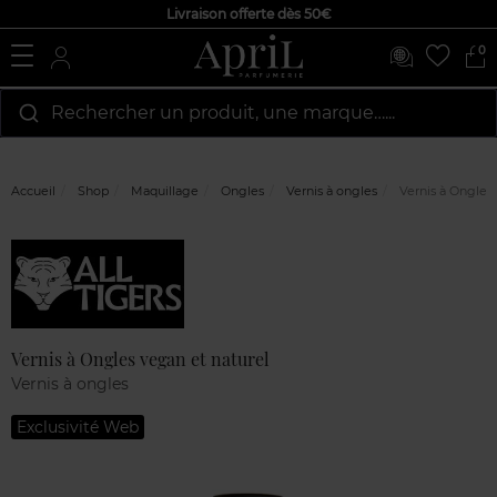
Livraison offerte dès 50€
0
Rechercher un produit, une marque…...
Accueil
Shop
Maquillage
Ongles
Vernis à ongles
Vernis à Ongles 
Marque
Avis
clients
Vernis à Ongles vegan et naturel
Vernis à ongles
Exclusivité Web