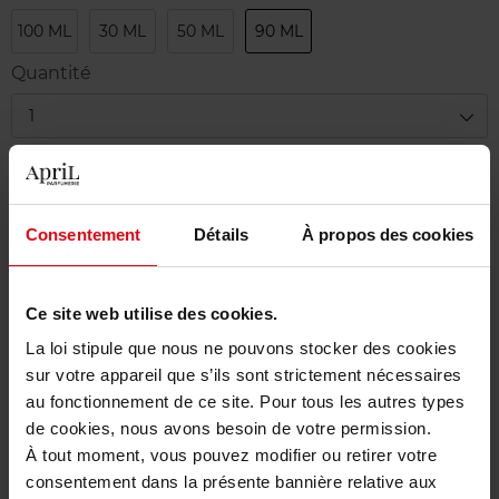
100 ML
30 ML
50 ML
90 ML
Quantité
1
Livraison
En stock
Consentement
Détails
À propos des cookies
Ajouter au panier
Ce site web utilise des cookies.
Livraison gratuite à partir de 50€
La loi stipule que nous ne pouvons stocker des cookies
Retour gratuit dans votre magasin
sur votre appareil que s’ils sont strictement nécessaires
au fonctionnement de ce site. Pour tous les autres types
de cookies, nous avons besoin de votre permission.
À tout moment, vous pouvez modifier ou retirer votre
Description
consentement dans la présente bannière relative aux