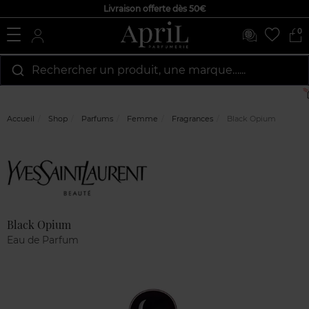
Livraison offerte dès 50€
0
Rechercher un produit, une marque…...
Accueil
Shop
Parfums
Femme
Fragrances
Black Opium
Marque
Avis
clients
Black Opium
Eau de Parfum