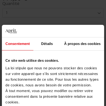
Quantité
1
Livraison
En stock
Ajouter au panier
Consentement
Détails
À propos des cookies
Livraison gratuite à partir de 50€
Ce site web utilise des cookies.
Retour gratuit dans votre magasin
La loi stipule que nous ne pouvons stocker des cookies
sur votre appareil que s’ils sont strictement nécessaires
au fonctionnement de ce site. Pour tous les autres types
de cookies, nous avons besoin de votre permission.
Description
À tout moment, vous pouvez modifier ou retirer votre
consentement dans la présente bannière relative aux
cookies.