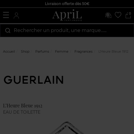
Livraison offerte dès 50€
0
Rechercher un produit, une marque…...
Accueil
Shop
Parfums
Femme
Fragrances
L’Heure Bleue 1912
Marque
Avis
clients
L’Heure Bleue 1912
EAU DE TOILETTE