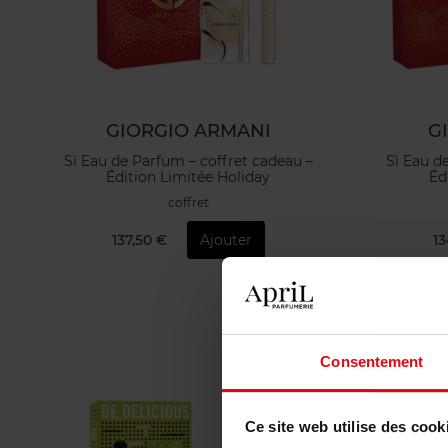
GIORGIO ARMANI
G
Sì Eau de Parfum – coffret cadeau –
Sì Eau d
Édition Limitée Holiday
Éd
coffret
137,50 €
Ajouter
13
Consentement
Ce site web utilise des cook