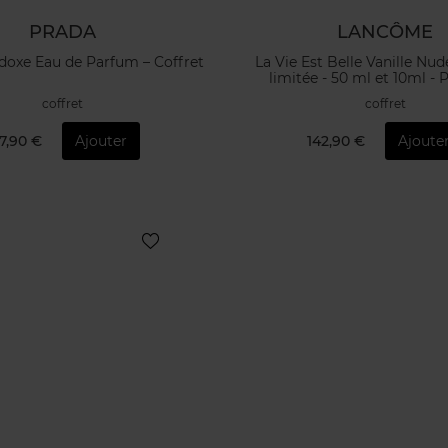
PRADA
LANCÔME
doxe Eau de Parfum – Coffret
La Vie Est Belle Vanille Nud
limitée - 50 ml et 10ml 
coffret
coffret
7,90 €
Ajouter
142,90 €
Ajoute