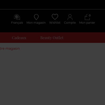
0
Français
Mon magasin
Wishlist
Compte
Mon panier
Cadeaux
Beauty Outlet
otre magasin