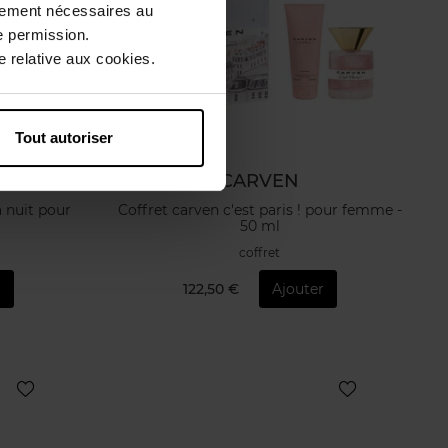
ctement nécessaires au
e permission.
 relative aux cookies.
Tout autoriser
CARVEN
a nuit pour
Coffret carven c'est paris ! pour femme -
50 ml
coffret
r
122,50 €
Ajouter