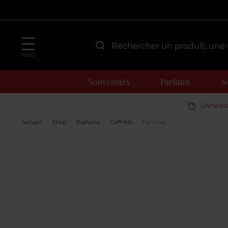
MENU
Nouveautés
Parfums
S
Livrais
Accueil
Shop
Parfums
Coffrets
Femme