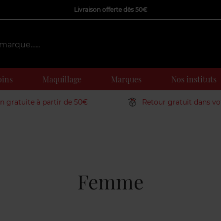
Livraison offerte dès 50€
oins
Maquillage
Marques
Nos instituts
on gratuite à partir de 50€
Retour gratuit dans v
Femme