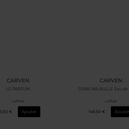
CARVEN
CARVEN
LE PARFUM
DANS MA BULLE Eau de T
coffret
coffret
2,90 €
Ajouter
149,50 €
Ajoute