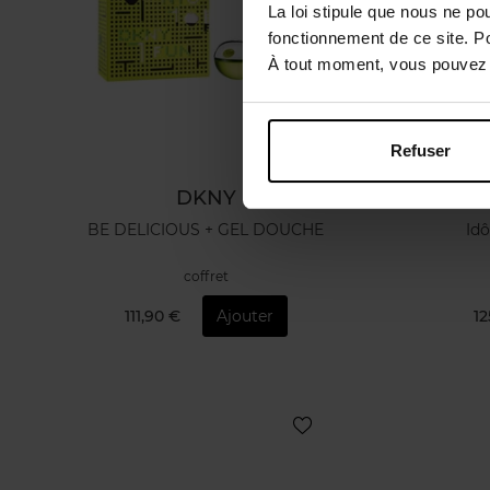
La loi stipule que nous ne po
fonctionnement de ce site. P
À tout moment, vous pouvez m
Refuser
DKNY
BE DELICIOUS + GEL DOUCHE
Id
coffret
111,90 €
Ajouter
12