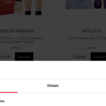
IORGIO ARMANI
MUGLER
e Parfum – coffret cadeau –
Coffret Alien Eau De 
ition Limitée Holiday
coffret
coffret
4,90 €
Ajouter
121,50 €
Ajouter
Détails
ies.