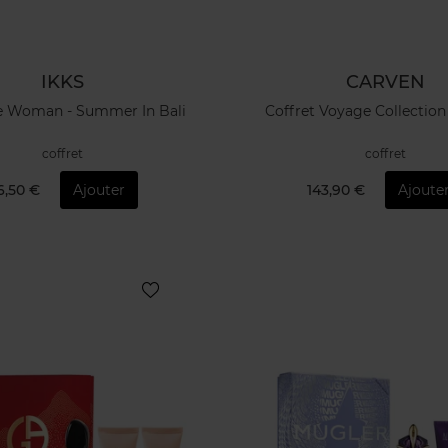
IKKS
CARVEN
le Woman - Summer In Bali
Coffret Voyage Collecti
coffret
coffret
6,50 €
Ajouter
143,90 €
Ajoute