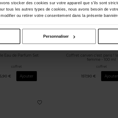
uvons stocker des cookies sur votre appareil que s’ils sont stri
our tous les autres types de cookies, nous avons besoin de votr
odifier ou retirer votre consentement dans la présente bannière
Personnaliser
LANCÔME
CARVEN
ôle Eau de Parfum Set
Coffret carven c'est paris ! l
femme - 100 ml
coffret
coffret
5,90 €
Ajouter
157,90 €
Ajoute