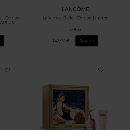
LANCÔME
e - Édition
La Vie est Belle - Édition Limitée
- PARFUM
coffret
r
142,90 €
Ajouter