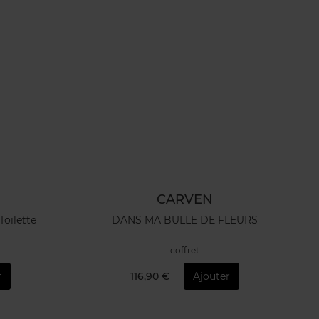
CARVEN
oilette
DANS MA BULLE DE FLEURS
coffret
r
116,90 €
Ajouter