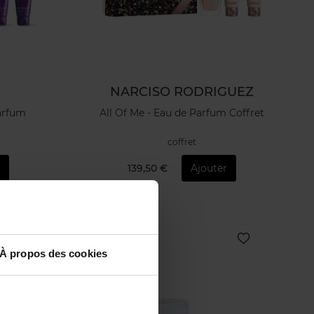
NARCISO RODRIGUEZ
Parfum
All Of Me - Eau de Parfum Coffret
coffret
139,50 €
Ajouter
À propos des cookies