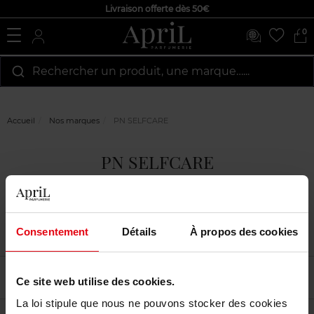
Livraison offerte dès 50€
0
Rechercher un produit, une marque…...
Accueil
Nos marques
PN SELFCARE
PN SELFCARE
Consentement
Détails
À propos des cookies
Filtrer
Tri
Ce site web utilise des cookies.
La loi stipule que nous ne pouvons stocker des cookies