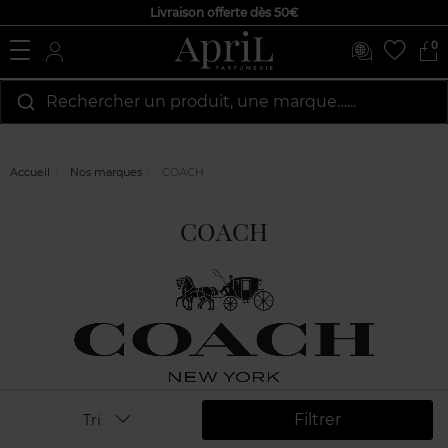
Livraison offerte dès 50€
0
Rechercher un produit, une marque…...
Accueil
Nos marques
COACH
COACH
Filtrer
Tri