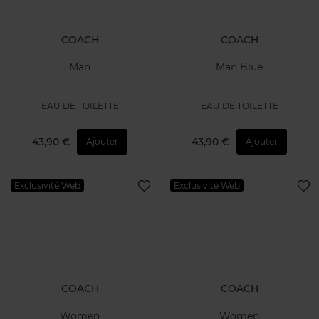
COACH
COACH
Man
Man Blue
EAU DE TOILETTE
EAU DE TOILETTE
43,90 €
43,90 €
Ajouter
Ajouter
Exclusivité Web
Exclusivité Web
COACH
COACH
Women
Women