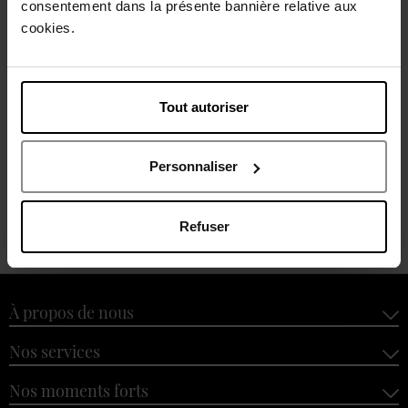
consentement dans la présente bannière relative aux
cookies.
PETER THOMAS ROTH
PETER THOMAS ROTH
24K Gold Mask Pure Luxury
Anti-Aging Cleansing Gel
Tout autoriser
Lift & Firm
250 ml
Soin VIsage
Soin VIsage
Personnaliser
43,00 €
15,00 €
Ajouter
Ajouter
Refuser
À propos de nous
Nos services
Nos moments forts