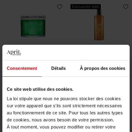
Exclusivité Web
PETER THOMAS ROTH
PETER THOMAS ROTH
Cucumber Gel Mask
Anti-Aging Cleansing Gel
250 ml
Consentement
Détails
À propos des cookies
Masque
Soin VIsage
Ce site web utilise des cookies.
31,00 €
15,00 €
Ajouter
Ajouter
La loi stipule que nous ne pouvons stocker des cookies
sur votre appareil que s’ils sont strictement nécessaires
Exclusivité Web
au fonctionnement de ce site. Pour tous les autres types
de cookies, nous avons besoin de votre permission.
À tout moment, vous pouvez modifier ou retirer votre