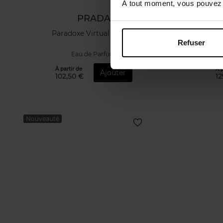
À tout moment, vous pouvez m
PRADA
Paradoxe Virtual Flower
Luna 
Refuser
Eau de Parfum
À partir de
À p
Ajouter
102,50 €
12
Nouveauté