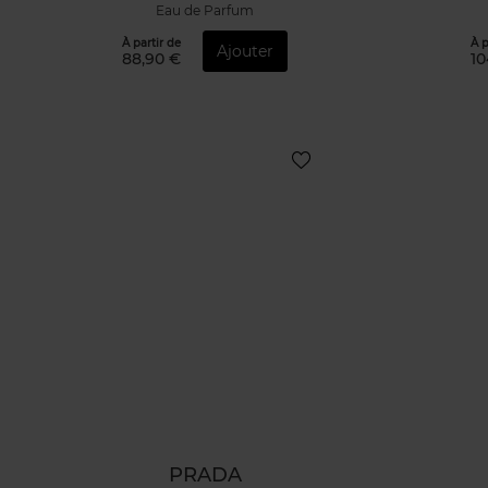
Eau de Parfum
À partir de
À p
Ajouter
88,90 €
10
PRADA