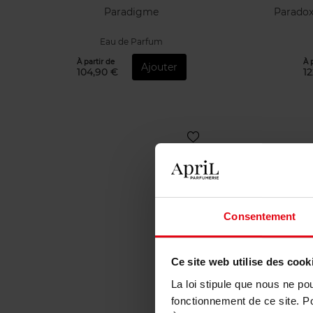
Paradigme
Paradox
Eau de Parfum
À partir de
À 
Ajouter
104,90 €
12
Consentement
Ce site web utilise des cook
La loi stipule que nous ne po
fonctionnement de ce site. P