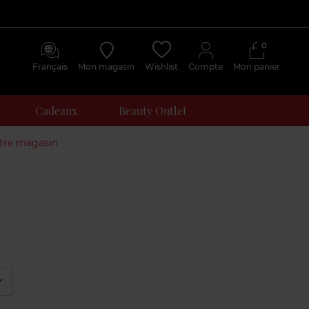
0
Français
Mon magasin
Wishlist
Compte
Mon panier
Cadeaux
Beauty Outlet
otre magasin
éplier