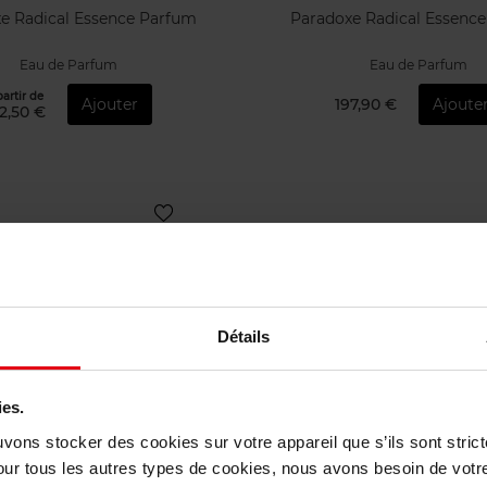
e Radical Essence Parfum
Paradoxe Radical Essenc
Eau de Parfum
Eau de Parfum
partir de
Ajouter
197,90 €
Ajoute
2,50 €
Détails
ies.
uvons stocker des cookies sur votre appareil que s’ils sont stri
our tous les autres types de cookies, nous avons besoin de votr