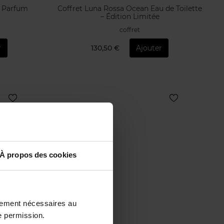
e Parfum
Coffret Luna Rossa Ocean Eau de Toilette
– Édition Limitée
coffret
r
130,50 €
Ajouter
À propos des cookies
ctement nécessaires au
e permission.