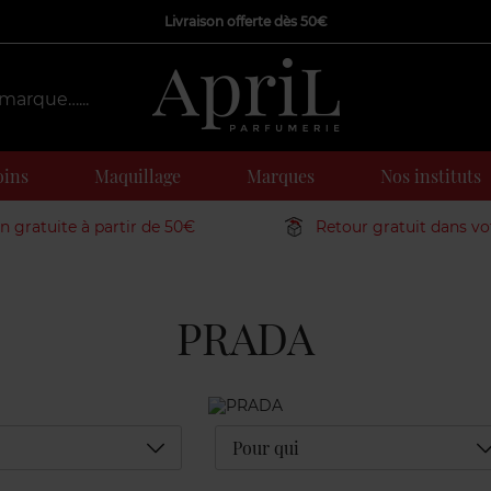
Livraison offerte dès 50€
oins
Maquillage
Marques
Nos instituts
on gratuite à partir de 50€
Retour gratuit dans v
PRADA
Déplier
D
Pour qui