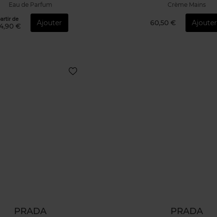
Eau de Parfum
Crème Mains
artir de
Ajouter
60,50 €
Ajouter
4,90 €
PRADA
PRADA