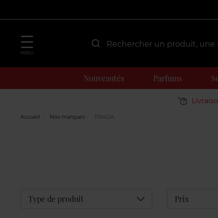
MENU
Nouveautés
Parfums
S
Livrais
Accueil
Nos marques
PRADA
Déplier
Type de produit
Prix