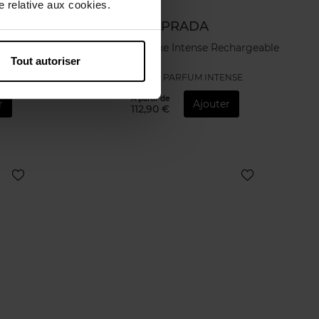
 relative aux cookies.
PRADA
Parfum
Prada Paradoxe Intense Rechargeable
Tout autoriser
EAU DE PARFUM INTENSE
À partir de
r
Ajouter
112,90 €