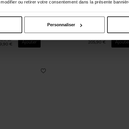
odifier ou retirer votre consentement dans la présente bannière
PRADA
PRADA
Rossa Ocean Le Parfum -
Luna Rossa Ocean Le 
Rechargeable
Personnaliser
PARFUM
PARFUM
artir de
Ajouter
205,90 €
Ajoute
9,90 €