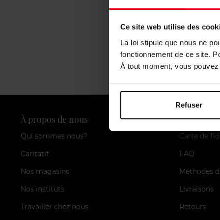
Ce site web utilise des cook
La loi stipule que nous ne po
fonctionnement de ce site. P
À tout moment, vous pouvez m
Refuser
À propos de nous
Nos servic
Qui sommes nous?
Carte de fid
Caritatif
FAQ
Nos magasins
Méthodes d
Nos instituts
Livraisons
Travailler chez nous
Retours