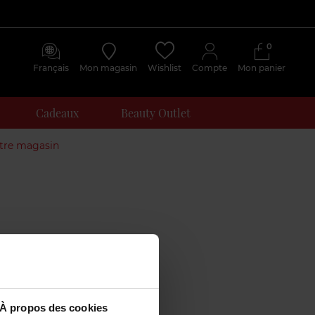
0
Français
Mon magasin
Wishlist
Compte
Mon panier
Cadeaux
Beauty Outlet
otre magasin
À propos des cookies