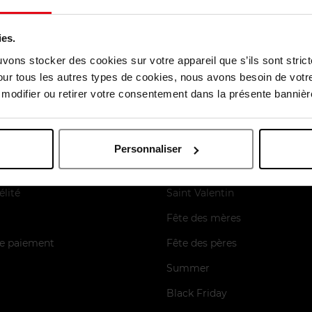
ies.
uvons stocker des cookies sur votre appareil que s’ils sont stri
our tous les autres types de cookies, nous avons besoin de votr
odifier ou retirer votre consentement dans la présente bannière
Personnaliser
es
Nos moments forts
élité
Saint Valentin
Fête des mères
e paiement
Fête des pères
Summer
Black Friday