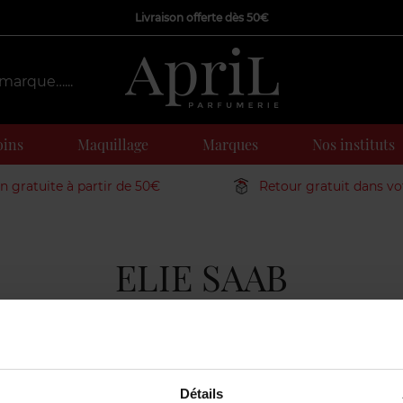
Livraison offerte dès 50€
oins
Maquillage
Marques
Nos instituts
on gratuite à partir de 50€
Retour gratuit dans v
ELIE SAAB
Détails