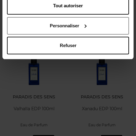
Celestia EDP 100ml
Seven Heaven EDP 100ml
Tout autoriser
Eau de Parfum
Eau de Parfum
Personnaliser
211,50 €
211,50 €
Ajouter
Ajouter
Refuser
PARADIS DES SENS
PARADIS DES SENS
Valhalla EDP 100ml
Xanadu EDP 100ml
Eau de Parfum
Eau de Parfum