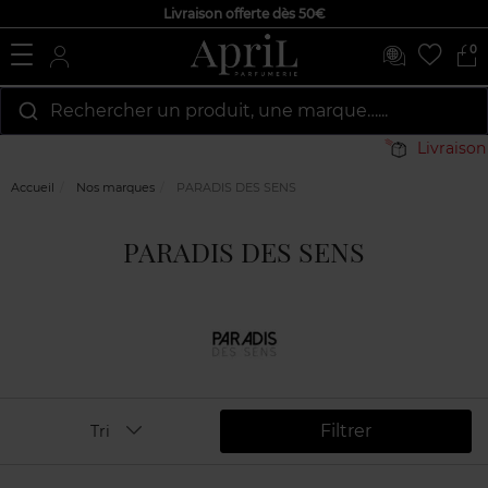
Livraison offerte dès 50€
0
Rechercher un produit, une marque…...
Livraison 
Accueil
Nos marques
PARADIS DES SENS
PARADIS DES SENS
Filtrer
Tri