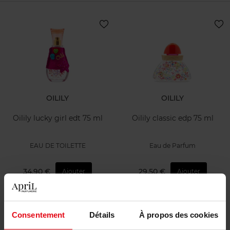
OILILY
OILILY
Oilily lucky girl edt 75 ml
Oilily classic edp 75 ml
EAU DE TOILETTE
Eau de Parfum
34,90 €
29,50 €
Ajouter
Ajouter
Consentement
Détails
À propos des cookies