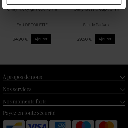
Oilily lucky girl edt 75 ml
Oilily classic edp 75 ml
EAU DE TOILETTE
Eau de Parfum
34,90 €
29,50 €
Ajouter
Ajouter
À propos de nous
Nos services
Nos moments forts
Payez en toute sécurité