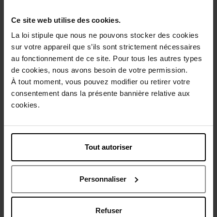
Ce site web utilise des cookies.
La loi stipule que nous ne pouvons stocker des cookies
OILILY
OILILY
sur votre appareil que s’ils sont strictement nécessaires
au fonctionnement de ce site. Pour tous les autres types
Oilily lucky girl edt 30 ml
Oilily classic edp 75 ml
de cookies, nous avons besoin de votre permission.
À tout moment, vous pouvez modifier ou retirer votre
EAU DE TOILETTE
Eau de Parfum
consentement dans la présente bannière relative aux
cookies.
29,90 €
34,90 €
Ajouter
Ajouter
Tout autoriser
Personnaliser
Refuser
OILILY
OILILY