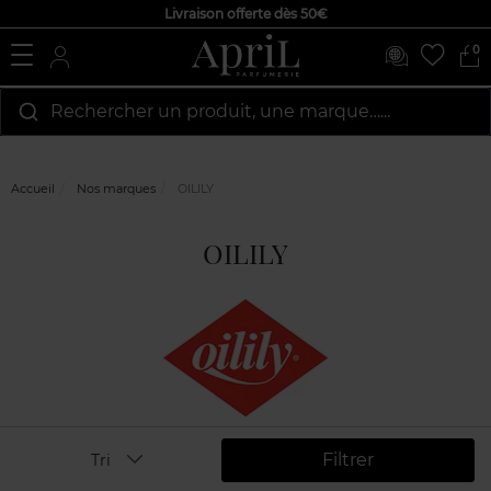
Livraison offerte dès 50€
0
Rechercher un produit, une marque…...
Accueil
Nos marques
OILILY
OILILY
Filtrer
Tri