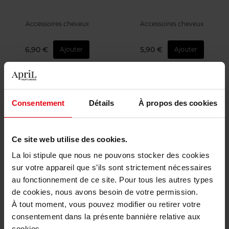
Accessoires cheveux
Accessoires cheveux
6,90 €
5,90 €
Ajouter
Ajouter
Exclusivité Web
Exclusivité Web
Consentement
Détails
À propos des cookies
Ce site web utilise des cookies.
BACHCA
BACHCA
La loi stipule que nous ne pouvons stocker des cookies
sur votre appareil que s’ils sont strictement nécessaires
7 carrés démaquillants
Pinces guiches x24
au fonctionnement de ce site. Pour tous les autres types
réutilisables + filet de lavage
de cookies, nous avons besoin de votre permission.
Accessoire
Accessoires cheveux
À tout moment, vous pouvez modifier ou retirer votre
consentement dans la présente bannière relative aux
15,50 €
4,90 €
Ajouter
Ajouter
cookies.