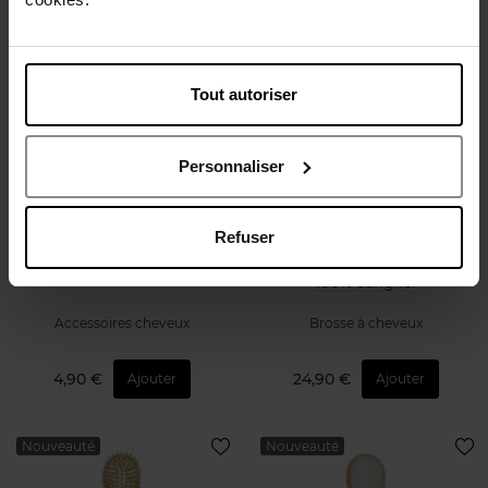
Exclusivité Web
Nouveauté
Tout autoriser
Personnaliser
BACHCA
BACHCA
Refuser
clic clacs x4
Brosse ronde en bois picots
100% sanglier
Accessoires cheveux
Brosse à cheveux
4,90 €
24,90 €
Ajouter
Ajouter
Nouveauté
Nouveauté