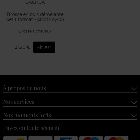
BACHCA
Brosse en bois démêlante
petit format - picots nylon
Brosse à cheveux
21,90 €
Ajouter
À propos de nous
Nos services
Nos moments forts
Payez en toute sécurité