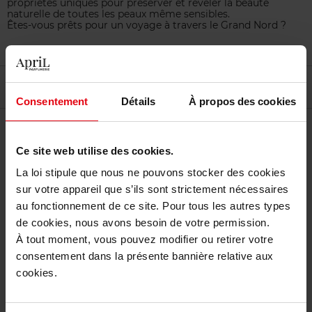
propriétés uniques pour préserver et révéler la beauté
naturelle de toutes les peaux même sensibles.
Êtes-vous prêts pour un voyage à travers le Grand Nord ?
Filtrer
Tri
Consentement
Détails
À propos des cookies
Ce site web utilise des cookies.
La loi stipule que nous ne pouvons stocker des cookies
sur votre appareil que s’ils sont strictement nécessaires
au fonctionnement de ce site. Pour tous les autres types
de cookies, nous avons besoin de votre permission.
À tout moment, vous pouvez modifier ou retirer votre
POLAAR
consentement dans la présente bannière relative aux
ELIXIR REVITALISANT NUIT
cookies.
POLAIRE
Soin nuit