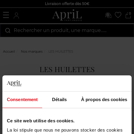
Livraison offerte dès 50€
0
Rechercher un produit, une marque…...
Accueil
Nos marques
LES HUILETTES
LES HUILETTES
Consentement
Détails
À propos des cookies
Filtrer
Tri
Ce site web utilise des cookies.
La loi stipule que nous ne pouvons stocker des cookies