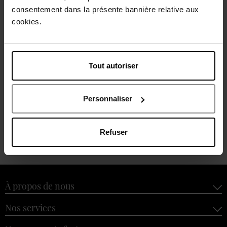
consentement dans la présente bannière relative aux
cookies.
DIESEL
DIESEL
Tout autoriser
Only The Brave Tattoo
Only The Brave Eau de
Toilette Homme 50ml
EAU DE TOILETTE
EAU DE TOILETTE
Personnaliser
81,90 €
60,90 €
Ajouter
Ajouter
Refuser
À propos de nous
Nos services