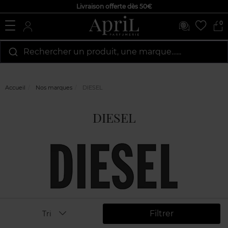
Livraison offerte dès 50€
0
Rechercher un produit, une marque…...
Accueil
Nos marques
DIESEL
DIESEL
Filtrer
Tri