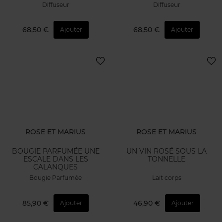
Diffuseur
Diffuseur
68,50 €
68,50 €
Ajouter
Ajouter
ROSE ET MARIUS
ROSE ET MARIUS
BOUGIE PARFUMÉE UNE
UN VIN ROSÉ SOUS LA
ESCALE DANS LES
TONNELLE
CALANQUES
Bougie Parfumée
Lait corps
85,90 €
46,90 €
Ajouter
Ajouter