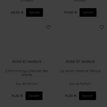
Diffuseur
Diffuseur
66,90 €
110,90 €
Ajouter
Ajouter
ROSE ET MARIUS
ROSE ET MARIUS
L'homme qui plantait des
La vie en roses et Marius
arbres
Eau de Parfum
Eau de Parfum
74,50 €
74,50 €
Ajouter
Ajouter