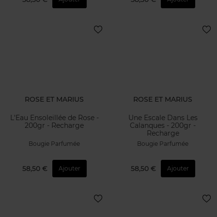
ROSE ET MARIUS
ROSE ET MARIUS
L'Eau Ensoleillée de Rose -
Une Escale Dans Les
200gr - Recharge
Calanques - 200gr -
Recharge
Bougie Parfumée
Bougie Parfumée
58,50 €
58,50 €
Ajouter
Ajouter