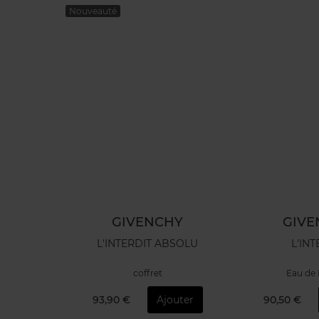
Nouveauté
HY
GIVENCHY
GIVE
GE ULTIME
L'INTERDIT ABSOLU
L'INT
um
coffret
Eau de
outer
93,90 €
Ajouter
90,50 €