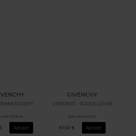
Nouvea
IVENCHY
GIVENCHY
EMAN SOCIETY
L'INTERDIT - ROUGE ULTIME
u de Parfum
Eau de Parfum
 €
Ajouter
97,50 €
Ajouter
9