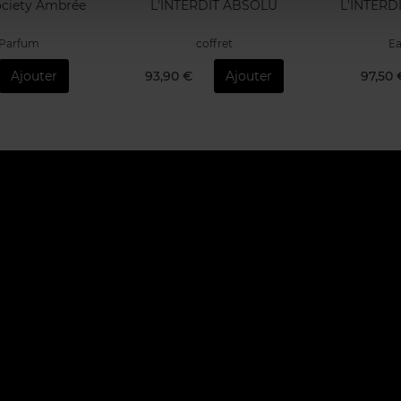
ciety Ambrée
L'INTERDIT ABSOLU
L'INTERD
 Parfum
coffret
Ea
Ajouter
93,90 €
Ajouter
97,50 