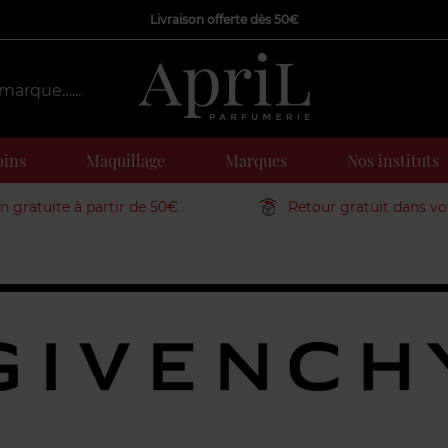
Livraison offerte dès 50€
oins
Maquillage
Marques
Nos instituts
on gratuite à partir de 50€
Retour gratuit dans v