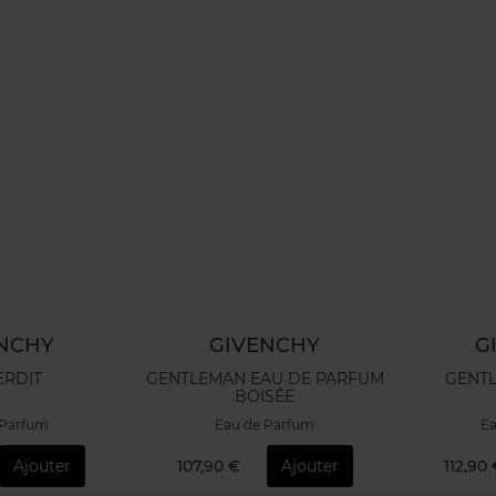
NCHY
GIVENCHY
G
ERDIT
GENTLEMAN EAU DE PARFUM
GENTL
BOISÉE
 Parfum
Eau de Parfum
Ea
Ajouter
107,90 €
Ajouter
112,90