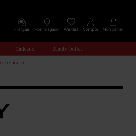
0
Français
Mon magasin
Wishlist
Compte
Mon panier
Cadeaux
Beauty Outlet
otre magasin