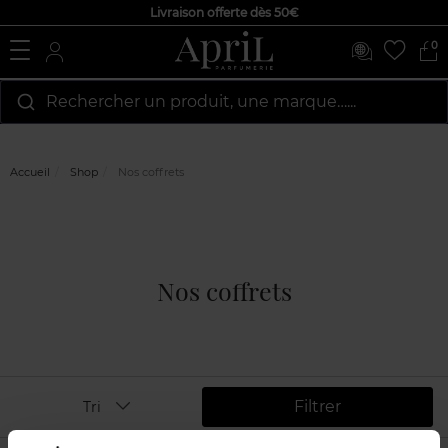
Livraison offerte dès 50€
0
Rechercher un produit, une marque…...
Accueil
Shop
Nos coffrets
Nos coffrets
Filtrer
Tri