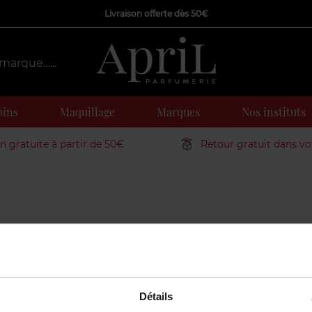
Livraison offerte dès 50€
oins
Maquillage
Marques
Nos instituts
on gratuite à partir de 50€
Retour gratuit dans v
Détails
es
Nos moments forts