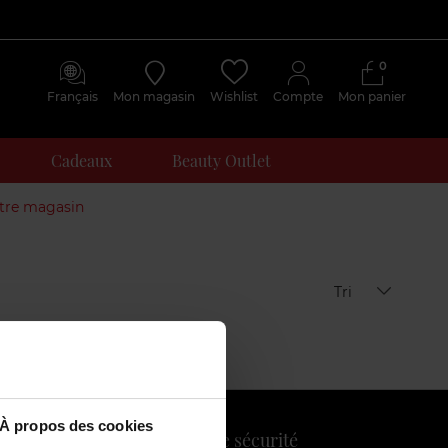
0
Français
Mon magasin
Wishlist
Compte
Mon panier
Cadeaux
Beauty Outlet
otre magasin
Tri
À propos des cookies
Payez en toute sécurité