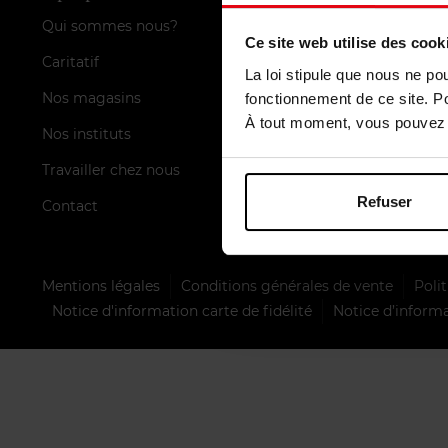
Qui sommes nous?
Carte de fid
Ce site web utilise des cook
Caritatif
FAQ
La loi stipule que nous ne po
Nos magasins
Méthodes d
fonctionnement de ce site. P
À tout moment, vous pouvez m
Nos instituts
Livraisons
Travailler chez nous
Retours
Refuser
Contact
Inscription 
Mentions légales
Conditions générales de vente
Polit
Notice d'information carte de fidélité
Notice d’informa