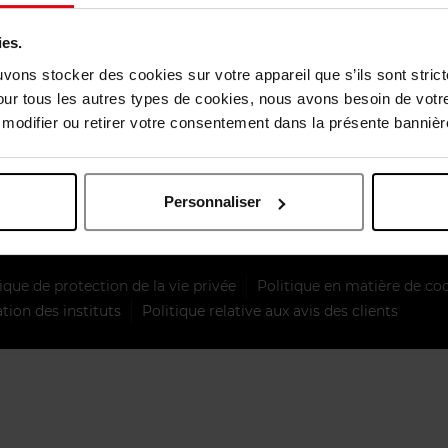
élité
Saint Valentin
ies.
Fête des mères
uvons stocker des cookies sur votre appareil que s’ils sont stri
e paiement
Fête des pères
our tous les autres types de cookies, nous avons besoin de votr
odifier ou retirer votre consentement dans la présente bannière
Summer
Black Friday
Personnaliser
à la Newsletter
Noël
ique de protection de la vie privée
Politique en matière de co
tion des instituts
Politique relative aux avis des clients