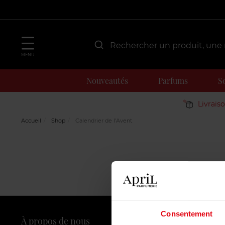
MENU
Nouveautés
Parfums
S
Livrais
Accueil
Shop
Calendrier de l'Avent
Consentement
À propos de nous
Nos servic