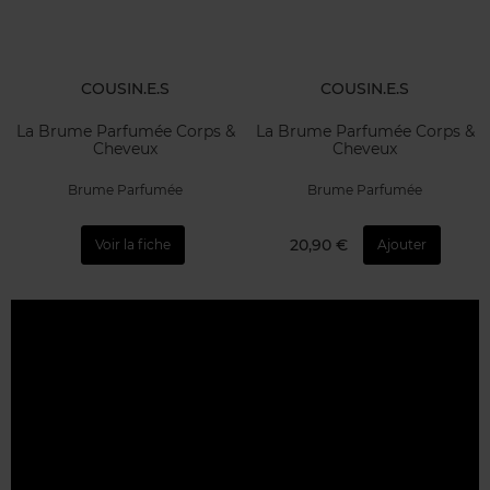
COUSIN.E.S
COUSIN.E.S
La Brume Parfumée Corps &
La Brume Parfumée Corps &
Cheveux
Cheveux
Brume Parfumée
Brume Parfumée
20,90 €
Voir la fiche
Ajouter