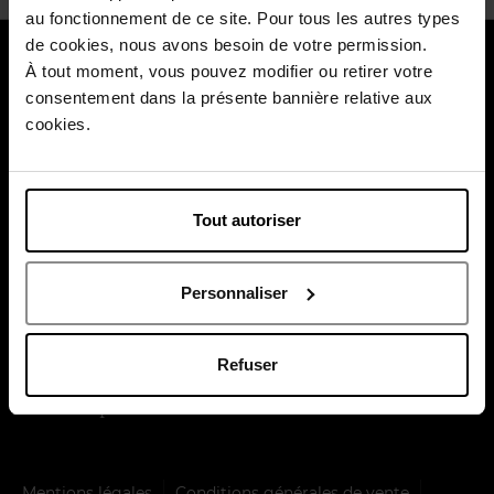
au fonctionnement de ce site. Pour tous les autres types
de cookies, nous avons besoin de votre permission.
À propos de nous
À tout moment, vous pouvez modifier ou retirer votre
consentement dans la présente bannière relative aux
Nos services
cookies.
Nos moments forts
Payez en toute sécurité
Tout autoriser
Personnaliser
Refuser
Livraison par
Mentions légales
Conditions générales de vente