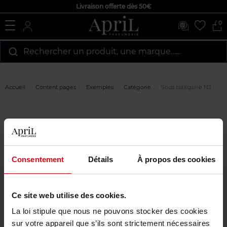
Livraison offerte dès 50€
0
Rechercher un produit, une marque…...
Accueil
Content pages
Exemples
Catégorie
Sous catégorie N2
Sous catégorie N2
Consentement
Détails
À propos des cookies
SOUS CATÉGORIE N3
Ce site web utilise des cookies.
La loi stipule que nous ne pouvons stocker des cookies
sur votre appareil que s’ils sont strictement nécessaires