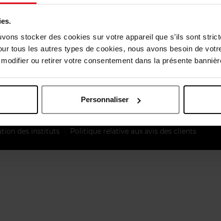
Fête des mères
ies.
e paiement
Fête des pères
uvons stocker des cookies sur votre appareil que s’ils sont stri
Summer
our tous les autres types de cookies, nous avons besoin de votr
odifier ou retirer votre consentement dans la présente bannière
Black Friday
à la Newsletter
Noël
Personnaliser
ique de protection de la vie privée
Politique en matière de co
tion des instituts
Politique relative aux avis des clients