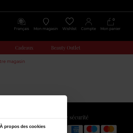
0
Français
Mon magasin
Wishlist
Compte
Mon panier
Cadeaux
Beauty Outlet
otre magasin
Payez en toute sécurité
À propos des cookies