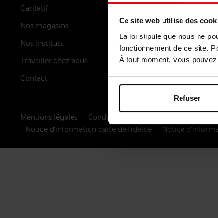
Caritatif
FAQ
Ce site web utilise des cook
Nos magasins
Méthodes d
La loi stipule que nous ne po
Nos instituts
Livraisons
fonctionnement de ce site. P
À tout moment, vous pouvez m
Travailler chez nous
Retours
Contact
Inscription 
Refuser
Mentions légales
Conditions générales de vente
Polit
Notice d'information carte de fidélité
Notice d’informa