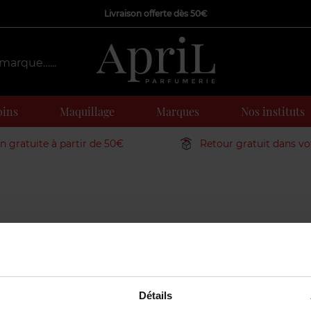
Livraison offerte dès 50€
oins
Maquillage
Marques
Nos instituts
on gratuite à partir de 50€
Retour gratuit dans v
es
Nos moments forts
Détails
élité
Saint Valentin