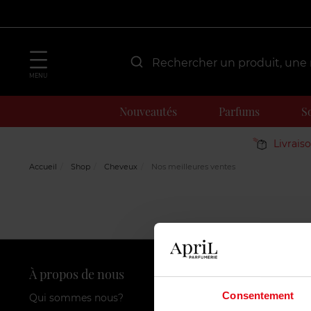
MENU
Nouveautés
Parfums
S
Livrais
Accueil
Shop
Cheveux
Nos meilleures ventes
À propos de nous
Nos servic
Consentement
Qui sommes nous?
Carte de fid